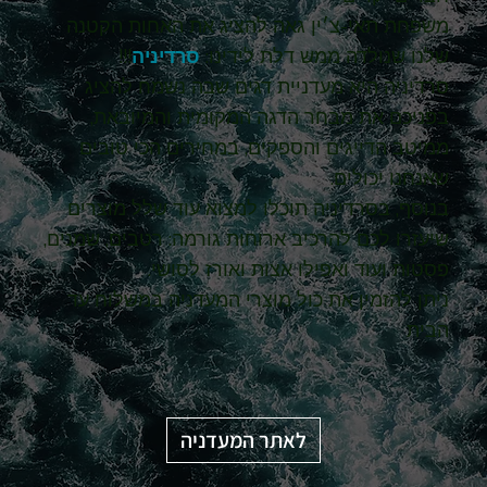
משפחת תאי-צ׳ין גאה להציג את האחות הקטנה
שלנו שנולדה ממש דלת לידינו:
סרדיניה
!!!
סרדיניה היא מעדניית דגים שבה נשמח להציג
בפניכם את מבחר הדגה המקומית והמיובאת,
ממיטב הדייגים והספקים, במחירים הכי טובים
שאנחנו יכולים.
בנוסף, בסרדיניה תוכלו למצוא עוד שלל מוצרים
שיעזרו לכם להרכיב ארוחות גורמה: רטבים, שמנים,
פסטות ועוד ואפילו אצות ואורז לסושי.
ניתן להזמין את כול מוצרי המעדניה במשלוח עד
הבית
לאתר המעדניה