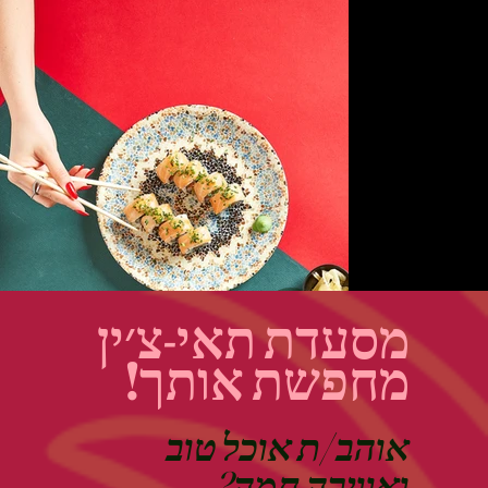
מסעדת תאי-צ׳ין
מחפשת אותך!
אוהב/ת אוכל טוב
ואווירה חמה?