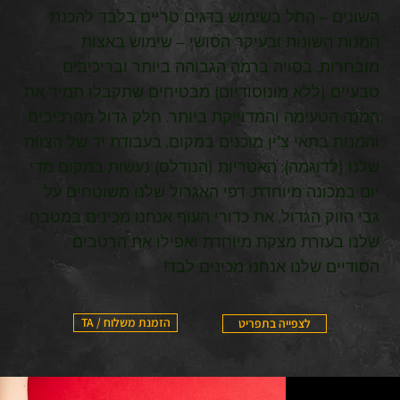
השונים – החל בשימוש בדגים טריים בלבד להכנת
המנות השונות ובעיקר הסושי – שימוש באצות
מובחרות, בסויה ברמה הגבוהה ביותר ובריכיבים
טבעיים (ללא מונוסודיום) מבטיחים שתקבלו תמיד את
המנה הטעימה והמדוייקת ביותר. חלק גדול מהרכיבים
והמנות בתאי צ'ין מוכנים במקום, בעבודת יד של הצוות
שלנו (לדוגמה): האטריות (הנודלס) נעשות במקום מדי
יום במכונה מיוחדת, דפי האגרול שלנו משוטחים על
גבי הווק הגדול, את כדורי העוף אנחנו מכינים במטבח
שלנו בעזרת מצקת מיוחדת ואפילו את הרטבים
הסודיים שלנו אנחנו מכינים לבד!
TA / הזמנת משלוח
לצפייה בתפריט