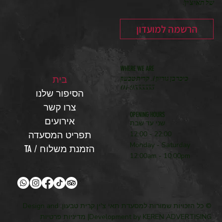
של תאי צ'ין!
הרשמה למועדון
WHERE WE ARE
בית
כיכר בן גוריון 1, קרית טבעון
04-9533333
הסיפור שלנו
צרו קשר
OPENING HOURS
אירועים
שני עד שבת
תפריט המסעדה
12:00 - 22:00
Monday - Saturday
TA / הזמנת משלוח
12:00am - 10:00pm
© כל הזכויות שמורות למסעדת תאי צ'ין קרית טבעון. Design and
Development by KEREN ADVERTISING| מדיניות פרטיות